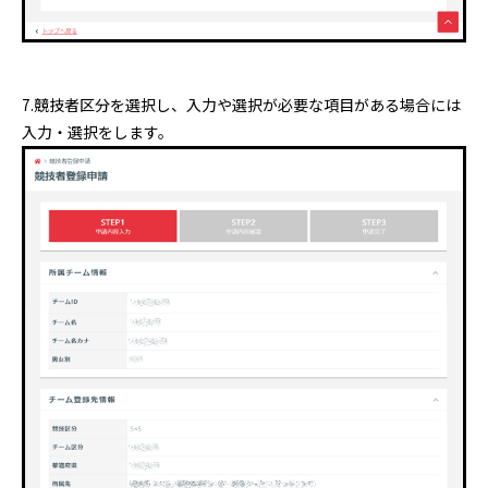
7.競技者区分を選択し、入力や選択が必要な項目がある場合には
入力・選択をします。