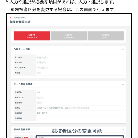
5.入力や選択が必要な項目があれば、入力・選択します。
※競技者区分を変更する場合は、この画面で行えます。