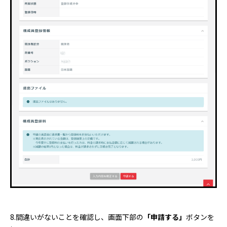
8.間違いがないことを確認し、画面下部の
「申請する」
ボタンを