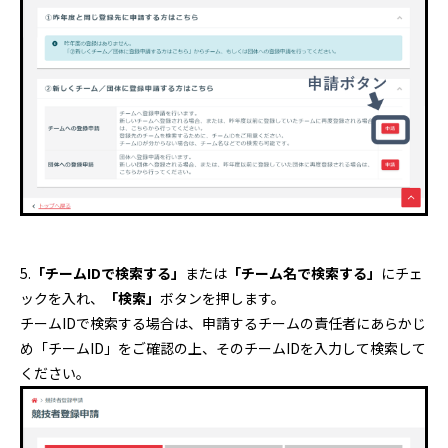
5.
「チームIDで検索する」
または
「チーム名で検索する」
にチェ
ックを入れ、
「検索」
ボタンを押します。
チームIDで検索する場合は、申請するチームの責任者にあらかじ
め「チームID」をご確認の上、そのチームIDを入力して検索して
ください。