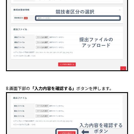
8.画面下部の
「入力内容を確認する」
ボタンを押します。