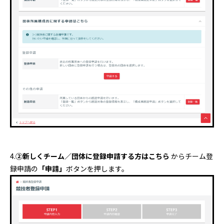
4.
②新しくチーム／団体に登録申請する方はこちら
からチーム登
録申請の
「申請」
ボタンを押します。