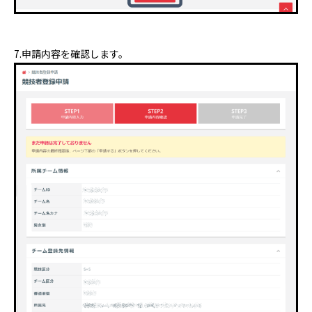
7.申請内容を確認します。