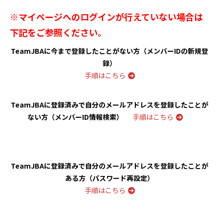
※マイページへのログインが行えていない場合は
下記をご参照ください。
TeamJBAに今まで登録したことがない方（メンバーIDの新規登
録）
手順はこちら
TeamJBAに登録済みで自分のメールアドレスを登録したことが
ない方（メンバーID情報検索）
手順はこちら
TeamJBAに登録済みで自分のメールアドレスを登録したことが
ある方（パスワード再設定）
手順はこちら