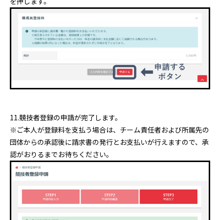
を押します。
11.競技者登録の申請が完了します。
※ご本人が登録料を支払う場合は、チーム責任者および所属先の
団体からの承認後に請求書の発行とお支払いが行えますので、承
認がおりるまでお待ちください。