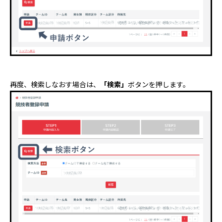
再度、検索しなおす場合は、
「検索」
ボタンを押します。